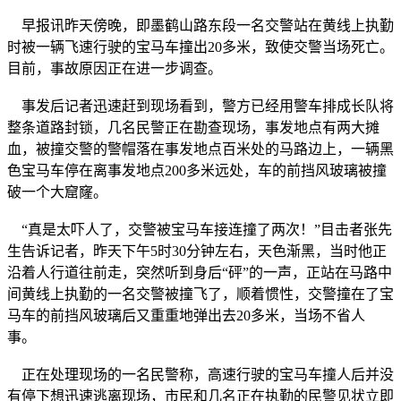
早报讯昨天傍晚，即墨鹤山路东段一名交警站在黄线上执勤
时被一辆飞速行驶的宝马车撞出20多米，致使交警当场死亡。
目前，事故原因正在进一步调查。
事发后记者迅速赶到现场看到，警方已经用警车排成长队将
整条道路封锁，几名民警正在勘查现场，事发地点有两大摊
血，被撞交警的警帽落在事发地点百米处的马路边上，一辆黑
色宝马车停在离事发地点200多米远处，车的前挡风玻璃被撞
破一个大窟窿。
“真是太吓人了，交警被宝马车接连撞了两次！”目击者张先
生告诉记者，昨天下午5时30分钟左右，天色渐黑，当时他正
沿着人行道往前走，突然听到身后“砰”的一声，正站在马路中
间黄线上执勤的一名交警被撞飞了，顺着惯性，交警撞在了宝
马车的前挡风玻璃后又重重地弹出去20多米，当场不省人
事。
正在处理现场的一名民警称，高速行驶的宝马车撞人后并没
有停下想迅速逃离现场，市民和几名正在执勤的民警见状立即