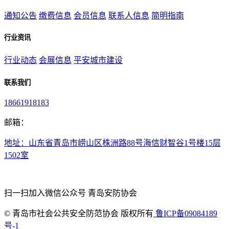
通知公告
缴费信息
会员信息
联系人信息
简明指南
行业资讯
行业动态
会展信息
平安城市建设
联系我们
18661918183
邮箱：
地址：山东省青岛市崂山区株洲路88号海信财智谷1号楼15层
1502室
扫一扫加入微信公众号 青岛安防协会
©
青岛市社会公共安全防范协会 版权所有
鲁ICP备09084189
号-1