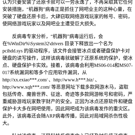
认为只要安装了还原卡就可以一劳永逸了，不再采取其它任何
安装措施，“机器狗”病毒正是抓住了网吧业主的这种心量，在
突破了硬盘还原卡后，大肆窃取网络游戏玩家的帐号、密码，
使网络游戏玩家以及网吧业主遭受巨大损失。
反病毒专家分析，“机器狗”病毒运行后，会
在%WinDir%\System32\drivers 目录下释放出一个名为
pcihdd.sys 的驱动程序，该文件会接管冰点或者硬盘保护卡对
硬盘的读写操作，这样该病毒就破解了还原系统的保护，使冰
点、硬盘保护卡实效。接着，该病毒会利用MS06-014和MS07-
017系统漏洞和等多个应用软件漏洞，从
http://xx.exiao***.com/ 、http://www.h***.biz/ 、
http://www.xqh***.com/ 等恶意网址下载多款网游木马，盗取
包括传奇、魔兽世界、征途、奇迹等多款网游帐号和密码，严
重威胁游戏玩家数字财产的安全。正因为冰点还原软件和硬盘
保护卡大多在网吧使用，因此网吧成为该病毒发作的重灾区。
此外，该病毒还会随ARP病毒传播，因此对局域网杀伤性极
大。