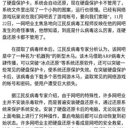
了硬盘保护卡，系统会自动还原，现在硬盘保护卡不管用了，
系统文件里出现了一个小狗的图案，运行也很慢。已经有网络
游戏玩家说在我们网吧丢了游戏帐号，要向我们索赔”，11月
22日，一网吧业主焦急地向江民反病毒工程师反映在他的网吧
发生的奇怪事情，他想知道，到底是什么病毒这么厉害，连硬
盘还原卡都不管用了。
在提取了病毒样本后，江民反病毒专家分析认为，该网吧
是中了一种名为“机器狗”的新型木马。该木马借助ARP病毒大
肆传播，可以突破“冰点还原”等系统还原软件，还可以突破一
些常见的硬盘保护卡，使系统还原保护失效。在突破硬盘保护
卡后，该病毒会下载多个恶性网游木马，盗取常见的网络游戏
的帐号和密码，使用户遭受巨大损失。
据江民反病毒专家介绍，由于网吧的特殊性，许多网吧业
主并不安装杀毒软件，而是普遍安装硬盘还原卡，通过还原系
统来保护系统安全。安装了硬盘还原卡后的电脑，无论玩家在
上面电脑上进行了何种操作，重启电脑后都可以自动恢复到初
始状态。许多网吧业主把硬盘还原卡看成是网吧的安全救星，