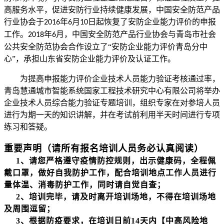
高服务水平，促进安防行业持续健康发展，中国安全防范产品
行业协会于
年
月
日起恢复了安防企业能力评价的申报
2016
6
10
工作。
年
月，中国安全防范产品行业协会与青岛市社会
2018
6
公共安全防范协会合作设立了“安防企业能力评价青岛分中
心”，承担山东省安防企业能力评价及认证工作。
为提高申报能力评价企业技术人员能力验证考核通过率，
青岛慧通城市智能系统国家工程技术研究中心有限公司将举办
企业技术人员综合能力验证专题培训，组织专家在对参培人员
进行为期一天的知识讲解，并在考试前利用半天时间进行专项
练习和答疑。
重要声明（请所有报名
培训
人员务必认真阅读）
1、请您严格遵守疫情防控规则，出示健康码，全程佩
戴口罩，做好自我防护工作，配合
培训
地点工作人员进行
量体温、消毒防护工作，同时请自觉自查；
2、
培训
完毕，请
及时
离开
培训场地
，不得在
培训场地
及周围
逗留；
3、根据防疫要求，在
培训
日前
14天内【中高风险地