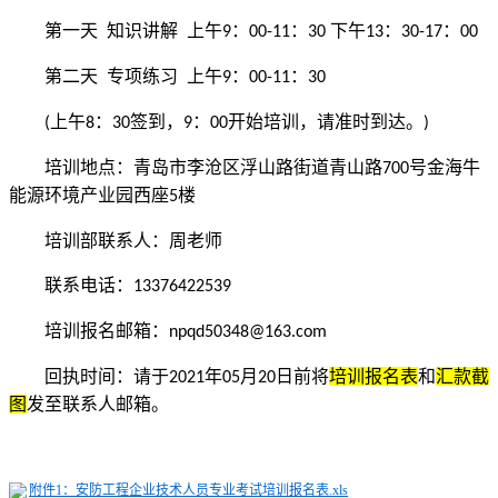
第一天
知识讲解
上午
：
：
下午
：
：
9
00-11
30
13
30-17
00
第二天
专项练习
上午
：
：
9
00-11
30
上午
：
签到，
：
开始
培训
，请准时到达。
(
8
30
9
00
)
培训地点：青岛市
李沧区浮山路街道青山路
号金海牛
700
能源环境产业园西座
楼
5
培训部联系人：
周老师
联系电话：
13376422539
培训报名邮箱：
npqd50348@163.com
回执时间：请于
年
月
日前将
培训报名表
和
汇款截
20
21
05
20
图
发至联系人邮箱。
附件1：安防工程企业技术人员专业考试培训报名表.xls