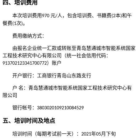
四、培训费用
本次培训费用
元
人，包含培训费、书籍费
本
和午
970
/
(2
)
餐费
次
。
(1
)
费用缴纳方式：
由报名企业统一汇款或转账至青岛慧通城市智能系统国家
工程技术研究中心有限公司（统一社会信用代码：
）账户
913702123341700772
开户银行：工商银行青岛山东路支行
户
名：青岛慧通城市智能系统国家工程技术研究中心有
限公司
银行帐号：
3803020109210084529
五、培训时间及地点
培训时间（每期考试前一天）：
年
月
下旬
20
21
05