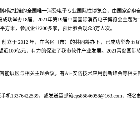
国务院批准的全国唯一消费电子专业国际性博览会，由
国家
商务
岛成功举办
18届。
2021年
第
19届中国国际消费电子博览会主题为
0平方米，参展企业200多家，预计参会观众3万人次。
）
创立于
2012
年，在各区（市）的共同筹办下，已成功举办
五
近100亿元，有力的促进了我市软件产业发展。20
21
青岛国际
工智能展区与相关主题会议，有Ai+安防技术应用创新峰会等相关
至手机
13376422539，或发送至邮箱cps85846058@163,com，