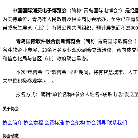
中国国际消费电子博览会
（简称
“青岛国际电博会”）
是经
为支持单位，青岛市人民政府及相关商协会承办，至今已在青
诺威米兰展览（上海）有限公司共同组织，预计展览面积2500
青岛国际软件融合创新博览会
（简称
“青岛国际软博会”
名涉软企业参展，20余万名专业观众到会交流洽谈，意向成交额
和信息化局与
各
区（市）政府联合承办。
本次
“电博会”与“软博会”举办期间，将有智慧城市、人
关单位积极参观学习，。
报名方式：编辑
“单位名称
+参会人姓名+联系电话
”发送
关于协会
协会简介
协会章程
会费标准
协会架构
协会领导
联系我们
协会动态